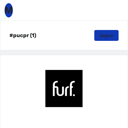
M
#pucpr (1)
Seguir