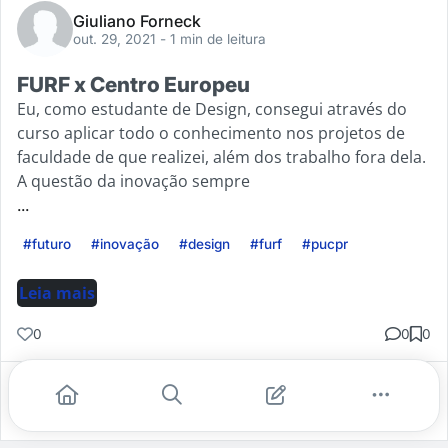
Giuliano Forneck
out. 29, 2021
- 1 min de leitura
FURF x Centro Europeu
Eu, como estudante de Design, consegui através do
curso aplicar todo o conhecimento nos projetos de
faculdade de que realizei, além dos trabalho fora dela.
A questão da inovação sempre
...
#futuro
#inovação
#design
#furf
#pucpr
Leia mais
0
0
0
Gostei
Comentar
Salvar