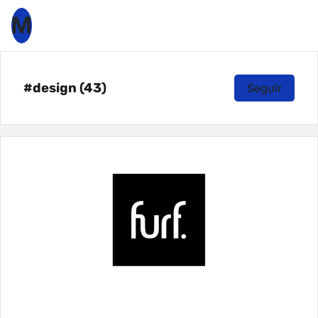
M
#design (43)
Seguir