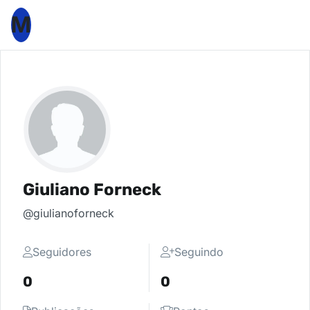
M
Giuliano Forneck
@giulianoforneck
Seguidores
Seguindo
0
0