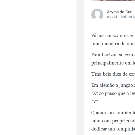
Aryma do Carmo Bran
mai. 14 -
1 min de le
Várias consoantes e
uma maneira de doma
Familiarizar-se com 
principalmente em i
Uma bela dica de co
Em alemão a junção d
“X”, ao passo que a l
“V”.
Quando nos ambient
falar com propriedad
dedicar um tempinho