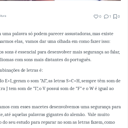
co
itura
0
1
0
m uma palavra só podem parecer assustadoras, mas existe
rmos elas, vamos dar uma olhada em como fazer isso:
os sons é essencial para desenvolver mais segurança ao falar,
diomas com sons mais distantes do português.
mbinações de letras é:
o E+I, geram o som “AI”, as letras S+C+H, sempre têm som de
etra J tem som de “I”, o V possui som de “F” e o W é igual ao
amos com esses macetes desenvolvemos uma segurança para
e, até aquelas palavras gigantes do alemão. Vale muito
 do seu estudo para reparar no som as letras fazem, como