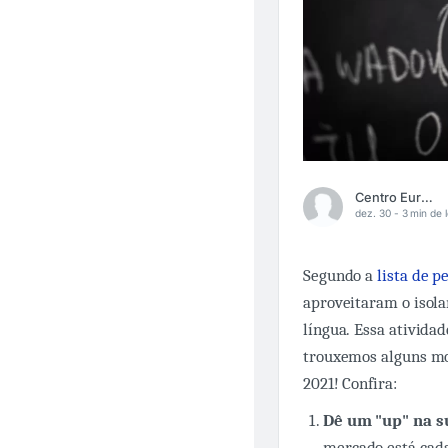
Centro Europeu
dez. 30 -
3 min de l
Segundo a
lista de p
aproveitaram o isola
língua. Essa ativida
trouxemos alguns mo
2021! Confira:
Dê um "up" na s
mercado está cada