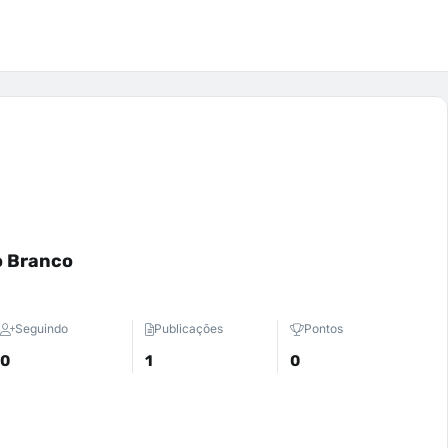
o Branco
Seguindo
Publicações
Pontos
0
1
0