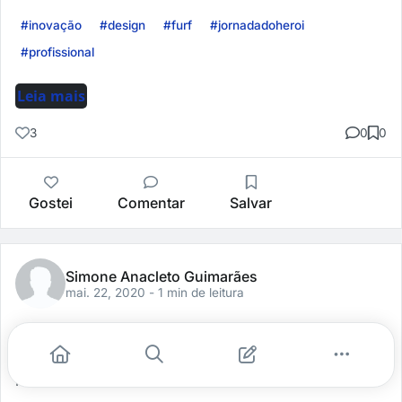
#inovação
#design
#furf
#jornadadoheroi
#profissional
Leia mais
3
0
0
Gostei
Comentar
Salvar
Simone Anacleto Guimarães
mai. 22, 2020
- 1 min de leitura
Excepcional!
O curso é excepcional me fez ver que a inovação pode
partir de dentro de nós em nossos lares.
...