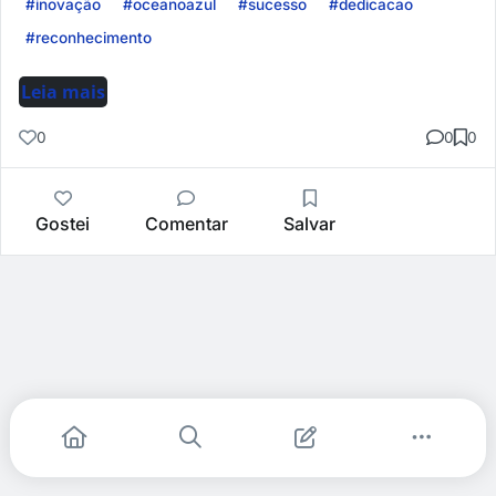
#inovação
#oceanoazul
#sucesso
#dedicacao
#reconhecimento
Leia mais
0
0
0
Gostei
Comentar
Salvar