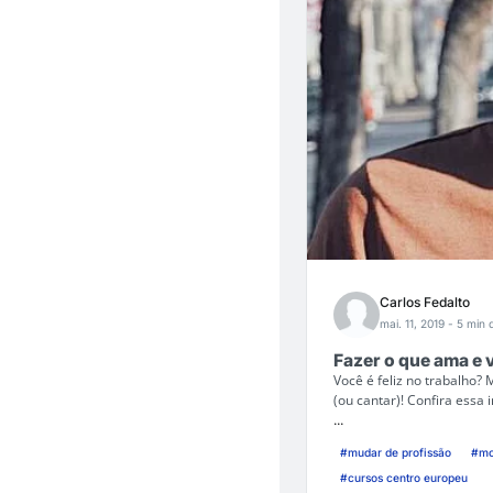
Carlos Fedalto
mai. 11, 2019
- 5 min d
Fazer o que ama e
Você é feliz no trabalho?
(ou cantar)! Confira essa 
...
#mudar de profissão
#mo
#cursos centro europeu