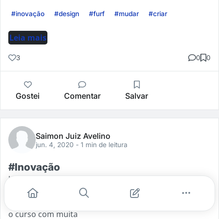
#inovação
#design
#furf
#mudar
#criar
Leia mais
3
0
0
Gostei
Comentar
Salvar
Saimon Juiz Avelino
jun. 4, 2020
- 1 min de leitura
#Inovação
Um curso fantástico, a cada passo da jornada ideias
vão surgindo e outras que estavam paradas há algum
tempo vão tomando formas, cores e moldes. Finalizei
o curso com muita