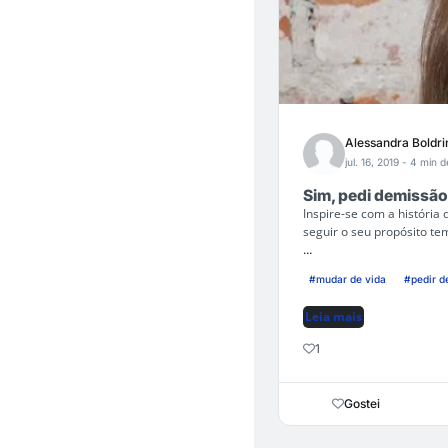
Alessandra Boldri
jul. 16, 2019
- 4 min de
Sim, pedi demissão
Inspire-se com a história 
seguir o seu propósito t
...
#mudar de vida
#pedir d
Leia mais
1
Gostei