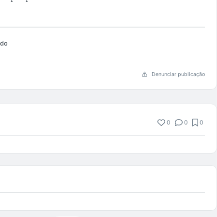
ado
Denunciar publicação
0
0
0