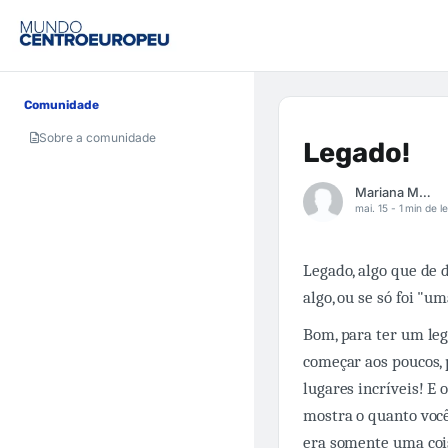
Comunidade
Sobre a comunidade
Legado!
Mariana Machado
mai. 15 -
1 min de le
Legado, algo que de 
algo, ou se só foi "u
Bom, para ter um lega
começar aos poucos,
lugares incríveis! E 
mostra o quanto voc
era somente uma coi