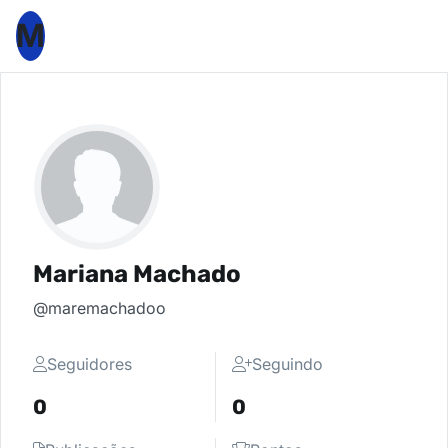
M
Mariana Machado
@maremachadoo
Seguidores
Seguindo
0
0