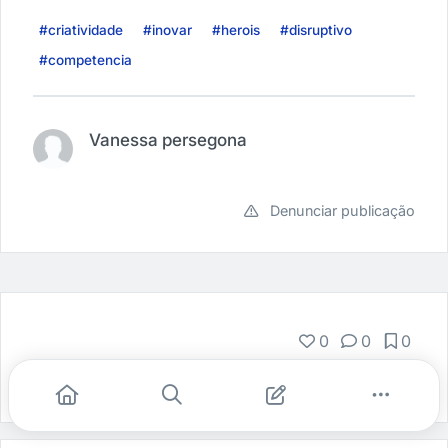
#criatividade
#inovar
#herois
#disruptivo
#competencia
Vanessa persegona
Denunciar publicação
0
0
0