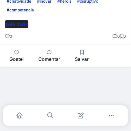
#criatividade
#inovar
#herois
#disruptivo
#competencia
Leia mais
0
0
0
Gostei
Comentar
Salvar