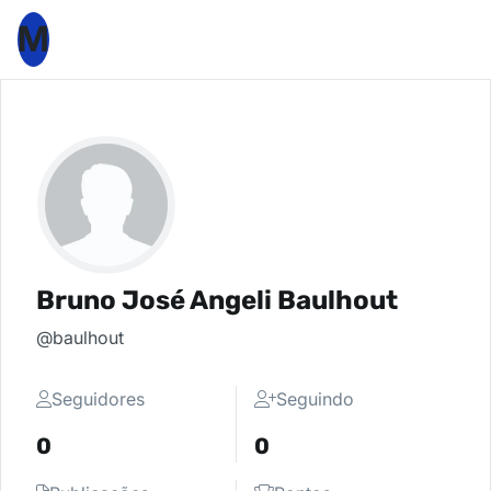
M
Bruno José Angeli Baulhout
@baulhout
Seguidores
Seguindo
0
0