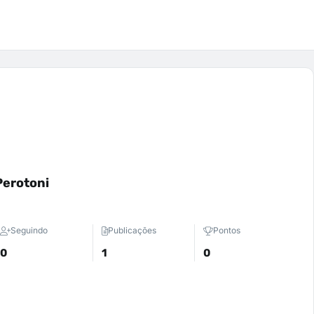
Perotoni
Seguindo
Publicações
Pontos
0
1
0