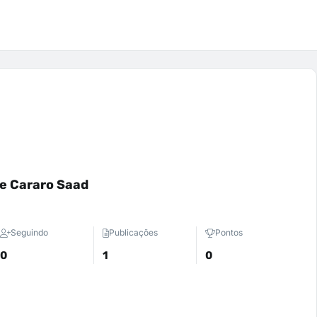
e Cararo Saad
Seguindo
Publicações
Pontos
0
1
0