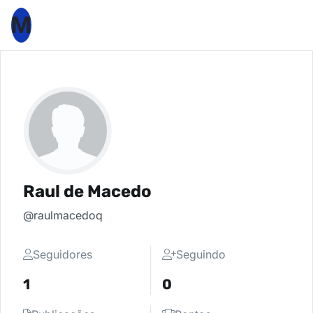
M
Raul de Macedo
@raulmacedoq
Seguidores
Seguindo
1
0