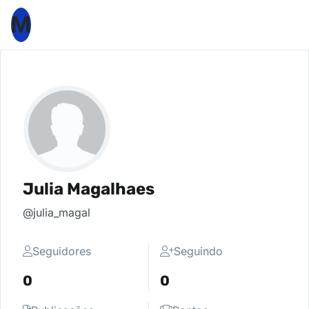
M
Julia Magalhaes
@julia_magal
Seguidores
Seguindo
0
0