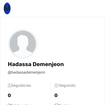
M
Hadassa Demenjeon
@hadassademenjeon
Seguidores
Seguindo
0
0