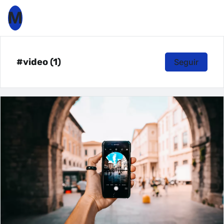
M
#video (1)
Seguir