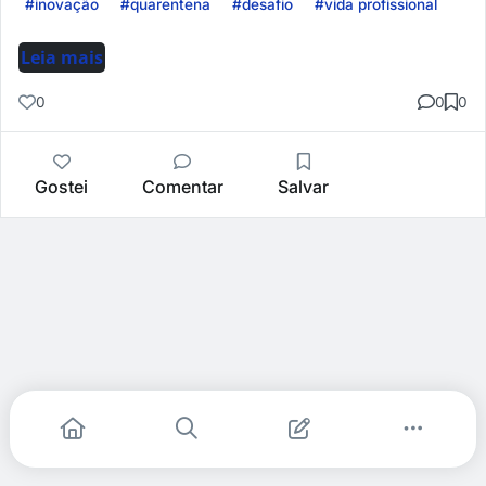
#inovação
#quarentena
#desafio
#vida profissional
Leia mais
0
0
0
Gostei
Comentar
Salvar