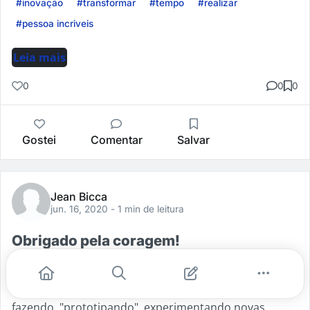
#inovação
#transformar
#tempo
#realizar
#pessoa incriveis
Leia mais
0
0
0
Gostei
Comentar
Salvar
Jean Bicca
jun. 16, 2020
- 1 min de leitura
Obrigado pela coragem!
Obrigado por compartilhar a coragem de fazer e de
criar, inspirando que é possível ser disruptivo com
organização e método, mas que o importante é ir
fazendo, "prototipando", experimentando novas