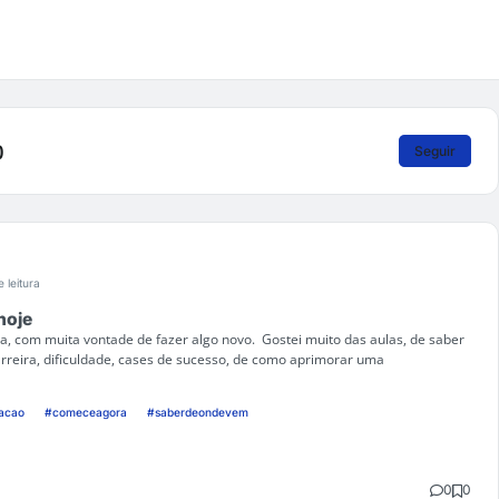
)
Seguir
e leitura
hoje
a, com muita vontade de fazer algo novo. Gostei muito das aulas, de saber
rreira, dificuldade, cases de sucesso, de como aprimorar uma
acao
#comeceagora
#saberdeondevem
0
0