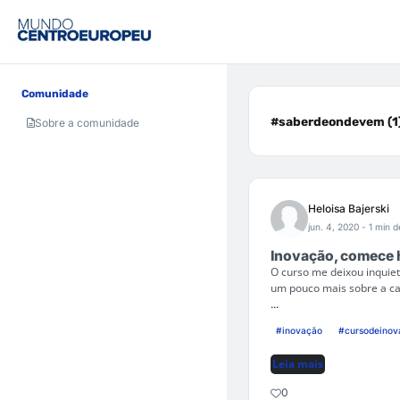
Comunidade
#saberdeondevem (1
Sobre a comunidade
Heloisa Bajerski
jun. 4, 2020
- 1 min d
Inovação, comece 
O curso me deixou inquiet
um pouco mais sobre a ca
...
#inovação
#cursodeinov
Leia mais
0