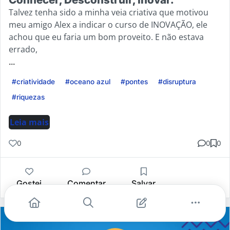
Talvez tenha sido a minha veia criativa que motivou
meu amigo Alex a indicar o curso de INOVAÇÃO, ele
achou que eu faria um bom proveito. E não estava
errado,
...
#criatividade
#oceano azul
#pontes
#disruptura
#riquezas
Leia mais
0
0
0
Gostei
Comentar
Salvar