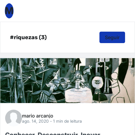
M
#riquezas (3)
Seguir
mario arcanjo
ago. 14, 2020
- 1 min de leitura
Conhecer, Desconstruir, Inovar.