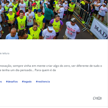
e leitura
novação, sempre vinha em mente criar algo do zero, ser diferente de tudo o
a tenha um dia pensado... Para quem é da
es
#desafios
#legado
#resiliencia
0
0