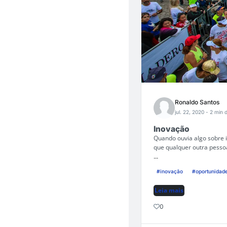
Ronaldo Santos
jul. 22, 2020
- 2 min d
Inovação
Quando ouvia algo sobre i
que qualquer outra pesso
...
#inovação
#oportunidad
Leia mais
0