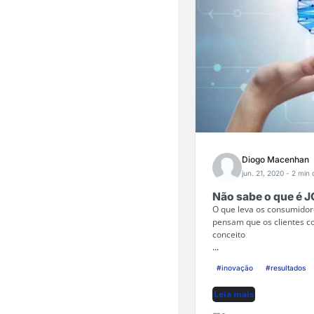
Diogo Macenhan
jun. 21, 2020
- 2 min 
Não sabe o que é J
O que leva os consumido
pensam que os clientes c
conceito
...
#inovação
#resultados
Leia mais