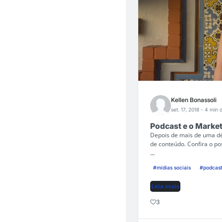
Kellen Bonassoli
set. 17, 2018
- 4 min d
Podcast e o Marke
Depois de mais de uma dé
de conteúdo. Confira o po
...
#mídias sociais
#podcast
Leia mais
3