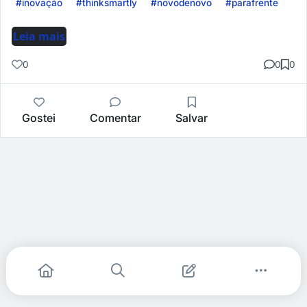
#inovação
#thinksmartly
#novodenovo
#parafrente
Leia mais
0
0
0
Gostei
Comentar
Salvar