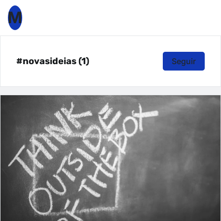
M
#novasideias (1)
Seguir