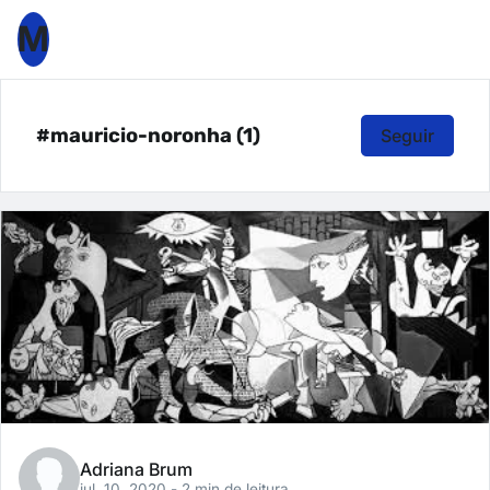
M
#mauricio-noronha (1)
Seguir
Adriana Brum
jul. 10, 2020
- 2 min de leitura