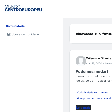
Comunidade
#inovacao-e-o-futuro
Sobre a comunidade
Wilson de Oliveir
mai. 13, 2020
- 1 min 
Podemos mudar!
Inovar...no atual mercad
ideias, pois entre acerto
...
#criatividade sem limites
#tempo sou eu que comand
Leia mais