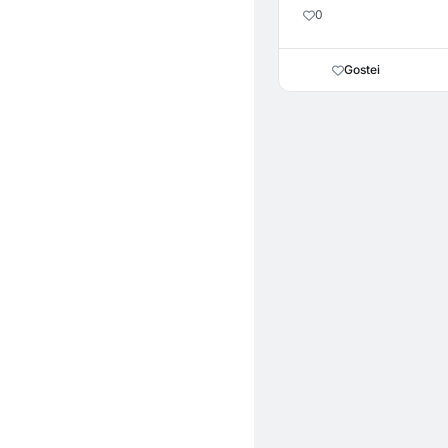
0
Gostei