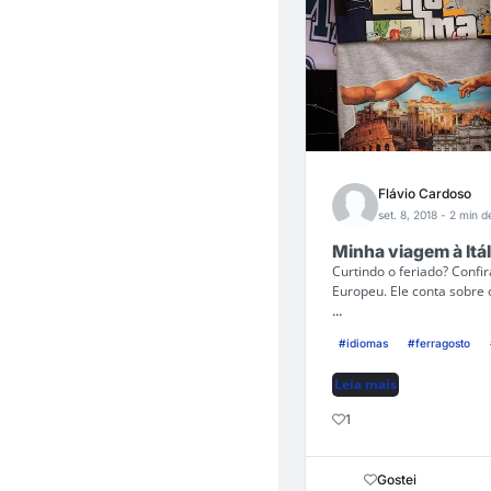
Flávio Cardoso
set. 8, 2018
- 2 min de
Minha viagem à Itál
Curtindo o feriado? Confir
Europeu. Ele conta sobre
...
#idiomas
#ferragosto
Leia mais
1
Gostei