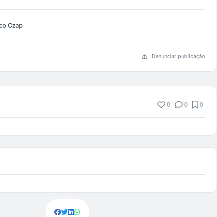
cco Czap
Denunciar publicação
0
0
0