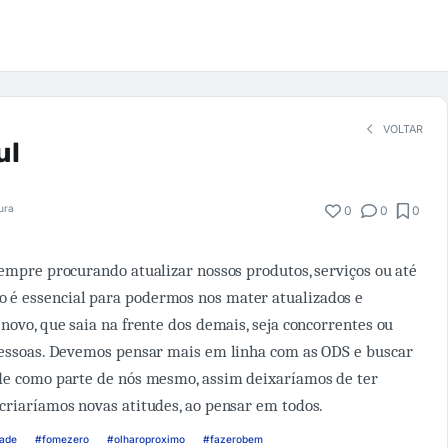
VOLTAR
ul
tura
0
0
0
sempre procurando atualizar nossos produtos, serviços ou até
é essencial para podermos nos mater atualizados e
novo, que saia na frente dos demais, seja concorrentes ou
pessoas. Devemos pensar mais em linha com as ODS e buscar
ade como parte de nós mesmo, assim deixaríamos de ter
criaríamos novas atitudes, ao pensar em todos.
dade
#fomezero
#olharoproximo
#fazerobem