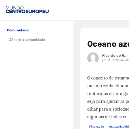
Comunidade
Sobre a comunidade
Oceano az
Ricardo de Rocco Czap
jun. 9 -
1 min de lei
O conceito de estar 
mesmo conhecimento 
tentarmos criar algo 
seja para ajudar as 
olhar para a socied
algumas atitudes ou 
#inovação
#sustentabili