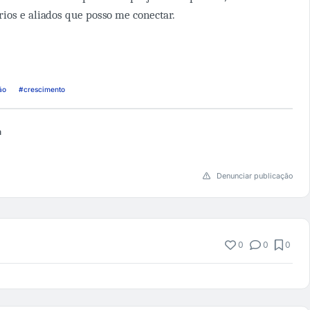
ios e aliados que posso me conectar.
ão
#crescimento
a
Denunciar publicação
0
0
0