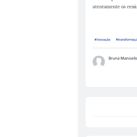
atentamente os cenár
#inovação
#transformaç
Bruna Manoell