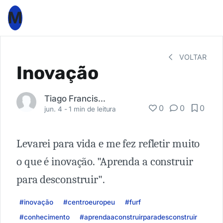
M
VOLTAR
Inovação
Tiago Francisco Santos
0
0
0
jun. 4 -
1 min de leitura
Levarei para vida e me fez refletir muito
o que é inovação. "Aprenda a construir
para desconstruir".
#inovação
#centroeuropeu
#furf
#conhecimento
#aprendaaconstruirparadesconstruir