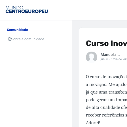
Comunidade
Sobre a comunidade
Curso Ino
Manoela Maria
jun. 6 -
1 min de lei
O curso de inovação 
a inovação. Me ajudo
já que uma transform
pode gerar um impac
de alta qualidade of
receber referências s
Adorei!