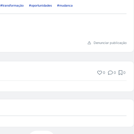
#transformação
#oportunidades
#mudanca
Denunciar publicação
0
0
0