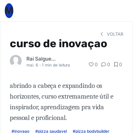
M
VOLTAR
curso de inovaçao
Rai Salgueiro
0
0
0
mai. 6 -
1 min de leitura
abrindo a cabeça e expandindo os
horizontes, curso extremamente útil e
inspirador, aprendizagem pra vida
pessoal e proficional.
#inovaao
#pizza saudavel
#pizza bodybuilder