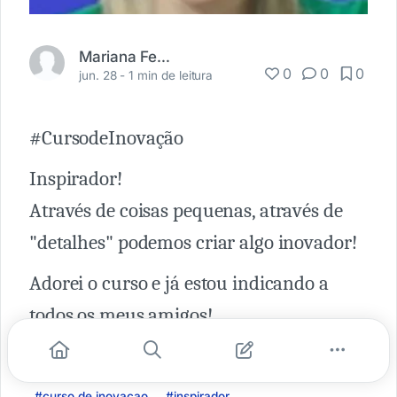
Mariana Ferreira
0
0
0
jun. 28 -
1 min de leitura
#CursodeInovação
Inspirador!
Através de coisas pequenas, através de
"detalhes" podemos criar algo inovador!
Adorei o curso e já estou indicando a
todos os meus amigos!
#curso de inovacao
#inspirador