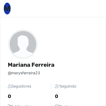
M
Mariana Ferreira
@marysferreira23
Seguidores
Seguindo
0
0