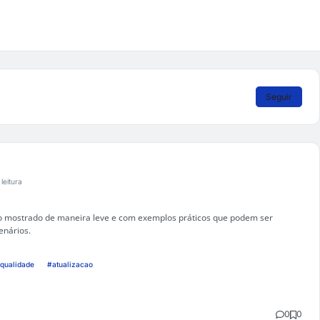
Seguir
 leitura
o mostrado de maneira leve e com exemplos práticos que podem ser
enários.
qualidade
#atualizacao
0
0