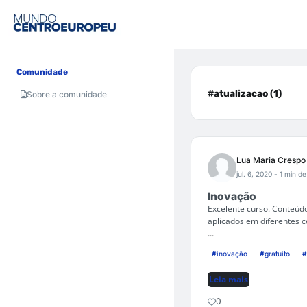
Comunidade
#atualizacao (1)
Sobre a comunidade
Lua Maria Crespo
jul. 6, 2020
- 1 min de
Inovação
Excelente curso. Conteúd
aplicados em diferentes c
...
#inovação
#gratuito
#
Leia mais
0