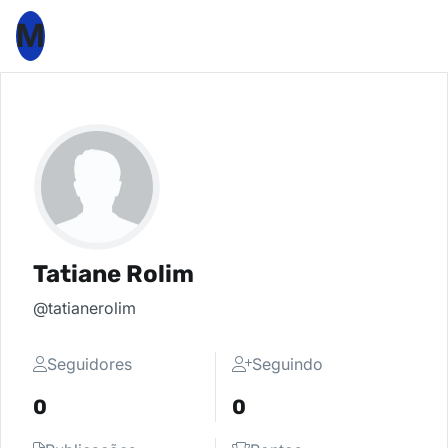
M
Tatiane Rolim
@tatianerolim
Seguidores
Seguindo
0
0