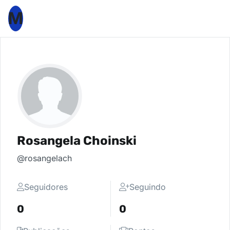
M
Rosangela Choinski
@rosangelach
Seguidores
Seguindo
0
0