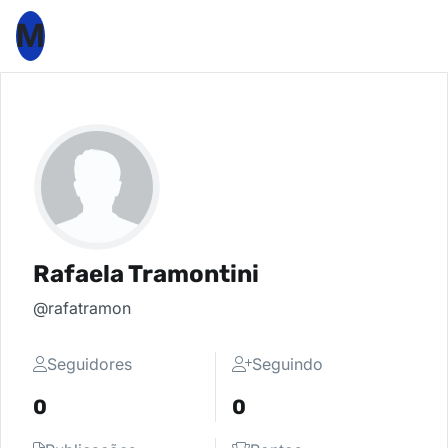
M
Rafaela Tramontini
@rafatramon
Seguidores
Seguindo
0
0