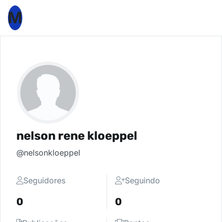
M
nelson rene kloeppel
@nelsonkloeppel
Seguidores
Seguindo
0
0