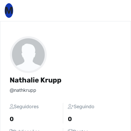
M
Nathalie Krupp
@nathkrupp
Seguidores
Seguindo
0
0