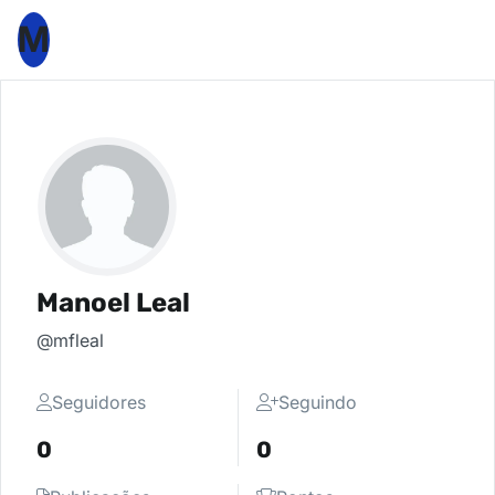
M
Manoel Leal
@mfleal
Seguidores
Seguindo
0
0