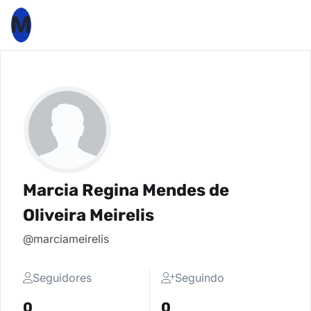
M
Marcia Regina Mendes de
Oliveira Meirelis
@marciameirelis
Seguidores
Seguindo
0
0