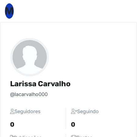
M
Larissa Carvalho
@lacarvalho000
Seguidores
Seguindo
0
0